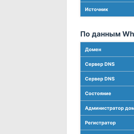
Источник
По данным Who
Домен
Сервер DNS
Сервер DNS
Соcтояние
Администратор до
Регистратор