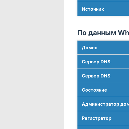
Источник
По данным Who
Домен
Сервер DNS
Сервер DNS
Соcтояние
Администратор до
Регистратор